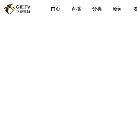
体育比赛视频_体育赛事视频录像大全-企鹅直播
首页
直播
分类
新闻