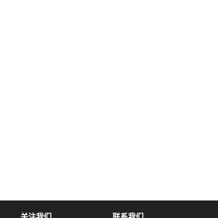
关注我们
联系我们