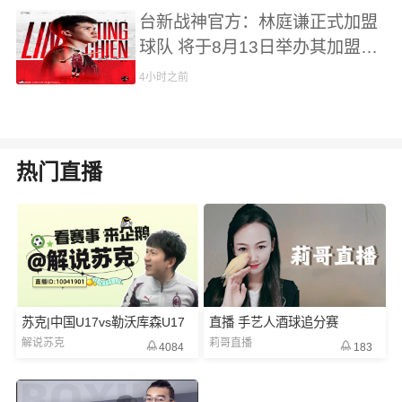
台新战神官方：林庭谦正式加盟
球队 将于8月13日举办其加盟记
者会
4小时之前
热门直播
苏克|中国U17vs勒沃库森U17
直播 手艺人酒球追分赛
解说苏克
莉哥直播
4084
183