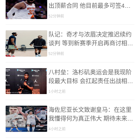
出顶薪合同 他目前最多可签4年
2.72亿
52分钟前
队记：奇才与浓眉决定推迟续约
谈判 等到新赛季开启再商讨相关
事宜
52分钟前
八村垒：洛杉矶奥运会是我现阶
段最大目标 会扛起责任出战相关
比赛
1小时之前
海佐尼亚长文致谢皇马：在这里
我懂得何为真正伟大 期待未来还
能再度相逢
4小时之前