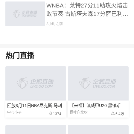
WNBA：莱特27分11助攻火焰击
败节奏 古斯塔夫森17分萨巴利1
7分
3小时之前
热门直播
回放6月11日NBA尼克斯-马刺
【来福】澳威甲U20 黑镇斯巴达-国际狮
中心小子
枫叶向北吹
1374
5.4万