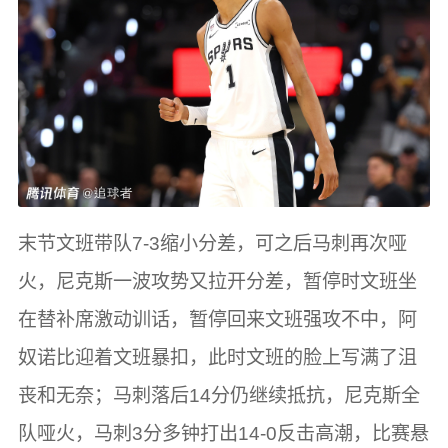
末节文班带队7-3缩小分差，可之后马刺再次哑
火，尼克斯一波攻势又拉开分差，暂停时文班坐
在替补席激动训话，暂停回来文班强攻不中，阿
奴诺比迎着文班暴扣，此时文班的脸上写满了沮
丧和无奈；马刺落后14分仍继续抵抗，尼克斯全
队哑火，马刺3分多钟打出14-0反击高潮，比赛悬