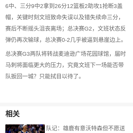
6中、三分9中2拿到26分12篮板2助攻1抢断3盖
帽，关键时刻文班致命失误以及错失续命三分，
赛后不断摇头沮丧离场；总决赛G2，文班状态反
弹仍再次输球，总决赛0-2几乎被逼到悬崖边上。
总决赛G3两队将转战麦迪逊广场花园球馆，届时
马刺将面临更大的压力，究竟文班下一场能否带
队扳回一城？只能拭目以待了。
相关
队记：雄鹿有意沃特森但不愿送