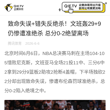
致命失误+错失反绝杀！文班轰29+9仍惨遭准绝杀 总分0
致命失误+错失反绝杀！文班轰29+9
仍惨遭准绝杀 总分0-2绝望离场
腾讯体育
2026-6-6
北京时间6月6日，NBA总决赛马刺在主场104-10
5惜败尼克斯，文班亚马全场21投11中、三分6中
2拿到29分9篮板2助攻2抢断4盖帽，下半场独砍2
2分却出现致命失误，惨遭布伦森罚球准绝杀，总
分0-2陷入绝境之中。