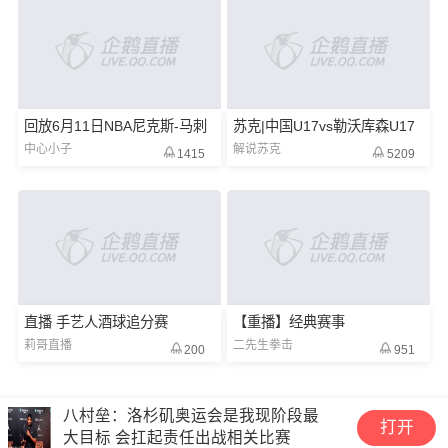
回放6月11日NBA尼克斯-马刺
苏克|中国U17vs勒沃库森U17
中心小子
解说苏克
1415
5209
直播 手艺人酒球追分赛
【重播】经典赛事
莉哥直播
二先生拳击
200
951
八村垒：洛杉矶奥运会是我现阶段最
海佐
打开
大目标 会扛起责任出战相关比赛
得何