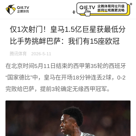
仅1次射门！皇马1.5亿巨星获最低分 比手势挑衅巴萨：
仅1次射门！皇马1.5亿巨星获最低分
比手势挑衅巴萨：我们有15座欧冠
腾讯体育
2026-5-11
在北京时间5月11日结束的西甲第35轮的西班牙
“国家德比”中，皇马在开场18分钟连丢2球，0-2
完败给巴萨，提前3轮确定无缘西甲冠军。