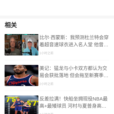
相关
比尔·西蒙斯：我预测杜兰特会穿
着超音速球衣进入名人堂 他曾坦
言深爱西雅图
1小时之前
美记：猛龙与小卡双方都认为交
易会获批落地 但会拖至新赛季训
练营开启阶段
2小时之前
反差拉满！快船坐拥现役NBA最
高+最矮球员 河村与夏普身高差
足足56厘米