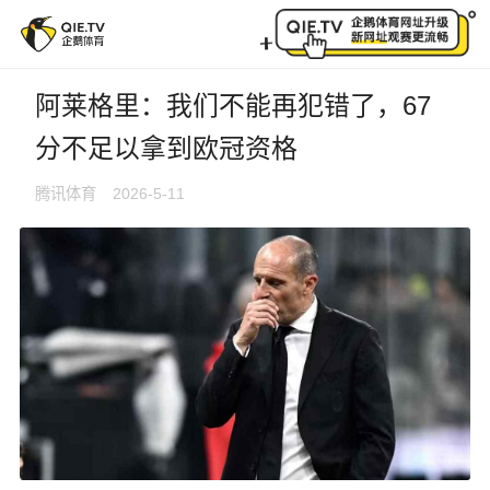
阿莱格里：我们不能再犯错了，67分不足以拿到欧冠资
阿莱格里：我们不能再犯错了，67
分不足以拿到欧冠资格
腾讯体育
2026-5-11