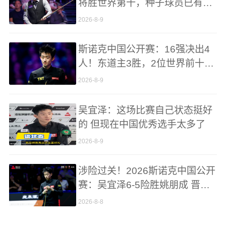
将胜世界第十，种子球员已有3
人出局
2026-8-9
斯诺克中国公开赛：16强决出4
人！东道主3胜，2位世界前十被
淘汰
2026-8-9
吴宜泽：这场比赛自己状态挺好
的 但现在中国优秀选手太多了
2026-8-9
涉险过关！2026斯诺克中国公开
赛：吴宜泽6-5险胜姚朋成 晋级1
6强
2026-8-8