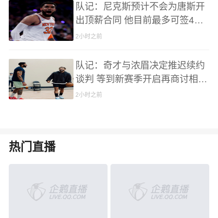
队记：尼克斯预计不会为唐斯开
出顶薪合同 他目前最多可签4年
2.72亿
2小时之前
队记：奇才与浓眉决定推迟续约
谈判 等到新赛季开启再商讨相关
事宜
2小时之前
热门直播