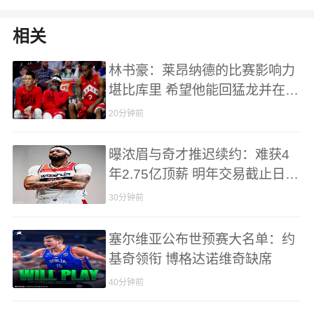
相关
林书豪：莱昂纳德的比赛影响力
堪比库里 希望他能回猛龙并在那
退役
20分钟前
曝浓眉与奇才推迟续约：难获4
年2.75亿顶薪 明年交易截止日成
关键
30分钟前
塞尔维亚公布世预赛大名单：约
基奇领衔 博格达诺维奇缺席
40分钟前