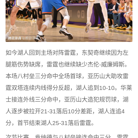
如今湖人回到主场对阵雷霆，东契奇继续因为左
腿筋伤势缺席，雷霆也继续缺少杰伦-威廉姆斯。
本场八村垒三分命中全场首球，亚历山大助攻雷
霆双塔连续内线得分反超，湖人追到10-10。华莱
士接连外线三分命中，亚历山大造犯规罚球，湖
人逐步被拉开21-31落后10分差距，湖人连追4
分，首节结束湖人25-31落后雷霆。
次节比赛，肯纳德与八村垒接连命中三分，雷霆