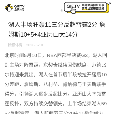
湖人半场狂轰11三分反超雷霆2分 詹姆斯10+5+4亚历山
湖人半场狂轰11三分反超雷霆2分 詹
姆斯10+5+4亚历山大14分
腾讯体育
2026-5-10
北京时间5月10日，NBA西部半决赛G3，湖人回
到主场对阵雷霆，东契奇继续因伤缺席，范德比
尔特迎来复出。湖人在首节后半段被拉开落后10
分差距，詹姆斯、八村垒、肯纳德与里夫斯联手
得分，引领湖人逐步反超比分。亚历山大率领雷
霆反扑，双方持续交替领先，上半场结束湖人59-
57反超雷霆，湖人前两节三分20中11极为给力。