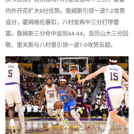
内外开花扩大9分优势。詹姆斯引领一波7-2攻势
追分，霍姆格伦暴扣，八村垒再中三分打停雷
霆。詹姆斯三分命中追到44-44，亚历山大三分回
敬，里夫斯与八村塁引领一波7-0攻势反超。