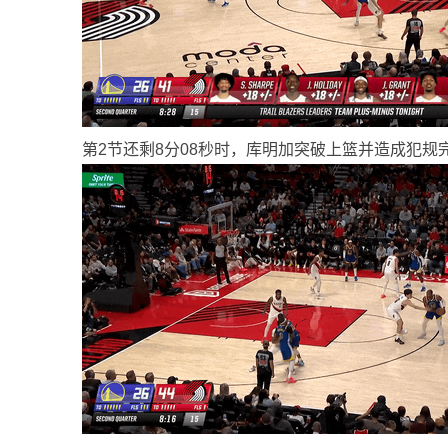
第2节还剩8分08秒时，库明加突破上篮并造成犯规