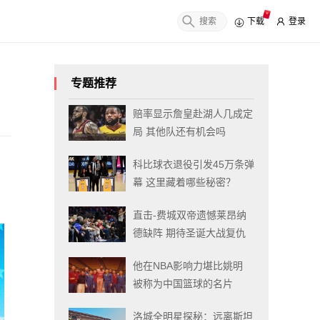
下载
登录
专题推荐
赔率显示詹皇赴湖人几成定
局 其他队还有机会吗
科比球衣退役引发45万条弹
幕 这里藏着哪些秘密？
直击-费城双帝遗憾莱昂纳
德缺阵 期待圣诞大战复仇
绿军
他在NBA影响力堪比姚明
被称为中国篮球的名片
洛城全明星探秘：远离斯坦