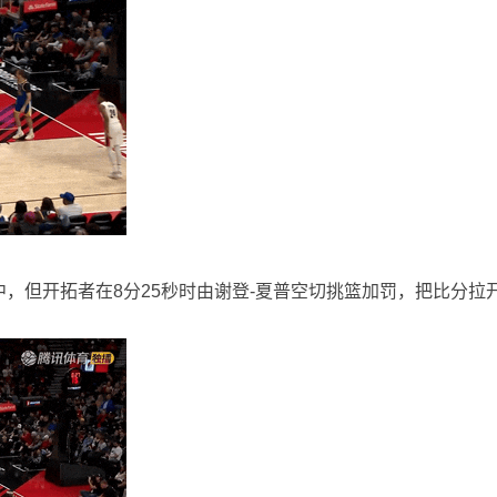
中，但开拓者在8分25秒时由谢登-夏普空切挑篮加罚，把比分拉