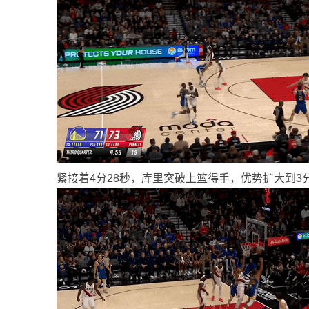
紧接着4分28秒，库里突破上篮得手，优势扩大到3