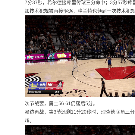
7分37秒，希尔德接库里传球三分命中；3分57秒库
加技术犯规被直接驱逐，格兰特也领到一次技术犯
次节战罢，勇士56-61仍落后5分。
易边再战，第3节还剩11分20秒时，理查德底角三分
超。