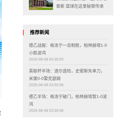
普斯 篮球在这里秘密传承
推荐新闻
德乙战报：格洛宁一击制胜，柏林赫塔1-0
小胜波鸿
2026-08-08 04:30:05
英联杯半场：道尔造险，史密斯失单刀，
米堡0-0雷克瑟姆
2026-08-08 03:50:06
德乙半场：格洛宁破门，柏林赫塔暂1-0波
鸿
2026-08-08 03:30:06
尼