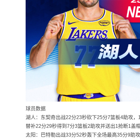
球员数据
湖人：东契奇出战22分23秒砍下25分7篮板4助攻，
替补22分29秒得到7分3篮板2助攻并送出1抢断1
太阳：巴特勒出战33分52秒轰下全场最高35分9助攻7