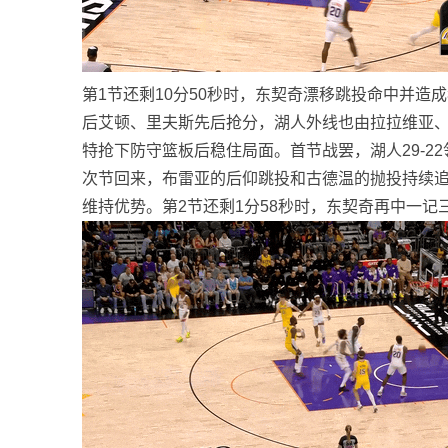
第1节还剩10分50秒时，东契奇漂移跳投命中并造
后艾顿、里夫斯先后抢分，湖人外线也由拉拉维亚、
特抢下防守篮板后稳住局面。首节战罢，湖人29-2
次节回来，布雷亚的后仰跳投和古德温的抛投持续
维持优势。第2节还剩1分58秒时，东契奇再中一记三