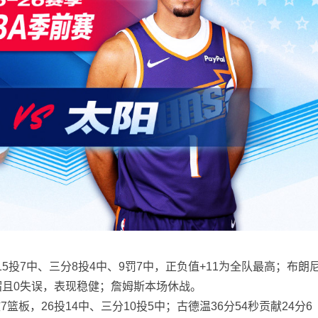
15投7中、三分8投4中、9罚7中，正负值+11为全队最高；布朗
盖帽且0失误，表现稳健；詹姆斯本场休战。
篮板，26投14中、三分10投5中；古德温36分54秒贡献24分6