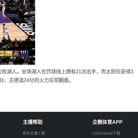
转击败湖人。全场湖人在罚球线上拥有21次出手，而太阳仅获得3
5分、古德温24分的火力实现翻盘。
主播帮助
企鹅体育APP
新手主播上路
iOS/Android下载