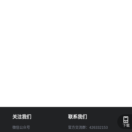
关注我们
联系我们
下载
微信公众号
官方交流群：
426332153