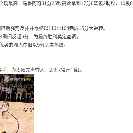
全场最高；马鲁阿奇31分25秒高效拿到17分8篮板2助攻，10投8
阳随后强势反扑并最终以113比104完成15分大逆转。
0分瞬间反超6分，为最终胜利奠定基调。
球优势的湖人依旧以9分之差落败。
得手，为太阳先声夺人，2-0取得开门红。