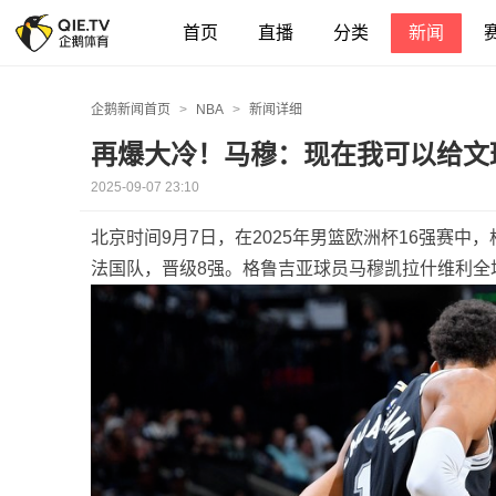
再爆大冷！马穆：现在我可以给文班发消息 告诉他我们刚刚击败了法国
首页
直播
分类
新闻
企鹅新闻首页
>
NBA
>
新闻详细
再爆大冷！马穆：现在我可以给文
2025-09-07 23:10
北京时间9月7日，在2025年男篮欧洲杯16强赛中
法国队，晋级8强。格鲁吉亚球员马穆凯拉什维利全场1