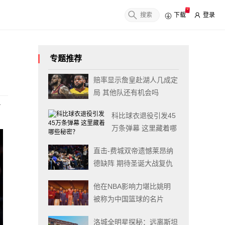
下载
登录
专题推荐
赔率显示詹皇赴湖人几成定
局 其他队还有机会吗
了
科比球衣退役引发45
万条弹幕 这里藏着哪
些秘密？
直击-费城双帝遗憾莱昂纳
德缺阵 期待圣诞大战复仇
绿军
他在NBA影响力堪比姚明
被称为中国篮球的名片
洛城全明星探秘：远离斯坦