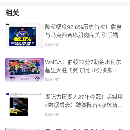
相关
降薪幅度92.6%历史首次！詹皇
与马克西合练肌肉完美 引乐福需
裁1人
53分钟前
WNBA：伯顿22分7助金州瓦尔
基里大胜飞翼 加比19分桑顿11+
10撑前场
53分钟前
湖记力挺湖人27年夺冠！美媒用
4数据看衰：跛脚阵容+双核皆防
守黑洞
53分钟前