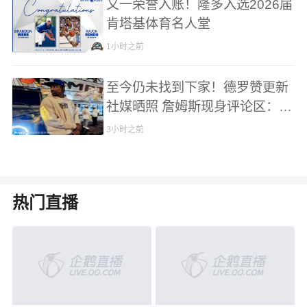
又一荣誉入账！隆多入选2026届
肯塔基体育名人堂
1小时之前
至今仍未找到下家！德罗赞更新
社媒晒照 詹姆斯现身评论区：我
的兄弟
3小时之前
热门直播