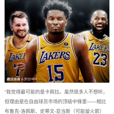
“我觉得最可能的是卡佩拉。虽然很多人不想听，
但理由是在自由球员市场的顶级中锋里——相比
布鲁克-洛佩斯、史蒂文-亚当斯（可能留火箭）