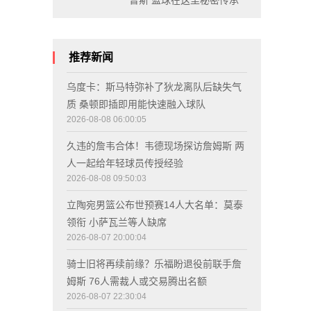
普斯 篮球在这里秘密传承
推荐新闻
乌度卡：斯马特弥补了狄龙离队后缺失气
质 桑顿即插即用能快速融入球队
2026-08-08 06:00:05
久违的詹韦合体！韦德现场探访詹姆斯 两
人一起给年轻球员传授经验
2026-08-08 09:50:03
立陶宛男篮公布世预赛14人大名单：莫泰
领衔 小萨瓦兰等人缺席
2026-08-07 20:00:04
骑士旧将再续前缘？乐福盼退役前联手詹
姆斯 76人需裁人或交易腾出名额
2026-08-07 22:30:04