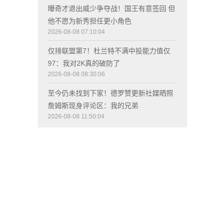
曝奇才退出威少争夺战！国王有意签回 但
他不愿为新秀担任更小角色
2026-08-08 07:10:04
仅排联盟第7！杜兰特不满中投能力值仅
97：我对2K真的破防了
2026-08-08 08:30:06
至今仍未找到下家！德罗赞更新社媒晒照
詹姆斯现身评论区：我的兄弟
2026-08-08 11:50:04