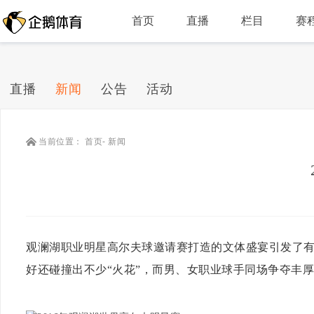
首页
直播
栏目
赛
直播
新闻
公告
活动
当前位置：
首页
-
新闻
观澜湖职业明星高尔夫球邀请赛打造的文体盛宴引发了
好还碰撞出不少“火花”，
而男、女职业球手同场争夺丰厚