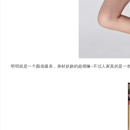
明明就是一个颜值爆表，身材妖娆的超模嘛~不过人家真的是一