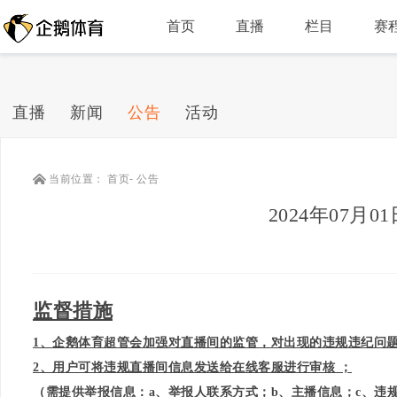
首页
直播
栏目
赛
直播
新闻
公告
活动
当前位置：
首页
-
公告
2024年07月
监督措施
1
、企鹅体育超管会加强对直播间的监管，对出现的违规违纪问
2
、用户可将违规直播间信息发送给在线客服进行审核 ；
（需提供举报信息：
a
、举报人联系方式；
b
、主播信息；
c
、违规